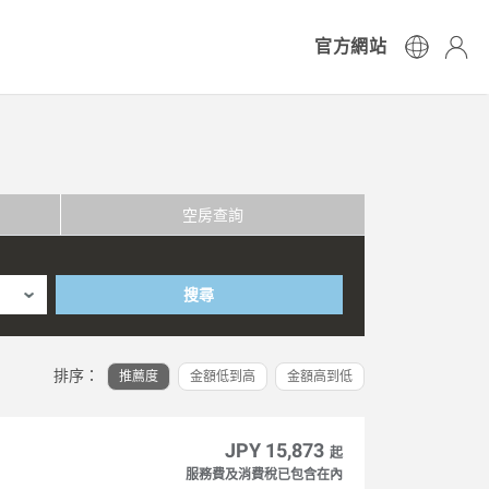
官方網站
空房查詢
搜尋
排序：
推薦度
金額低到高
金額高到低
JPY 15,873
起
服務費及消費稅已包含在內