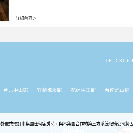
詳細內容＞
TEL：
81-6-
台北中山館
宜蘭礁溪館
花蓮中正館
台南虎山館
動計畫或預訂本集團任何客房時，與本集團合作的第三方系統服務公司將