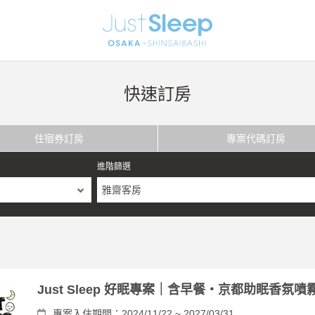
快速訂房
住宿券訂房
專案代碼訂房
進階篩選
雅齋客房
Just Sleep 好眠專案｜含早餐・京都助眠香氛噴
專案入住期間：2024/11/22 ~ 2027/03/31