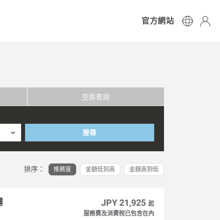
官方網站
空房查詢
搜尋
排序：
推薦度
金額低到高
金額高到低
霧
JPY 21,925
起
服務費及消費稅已包含在內