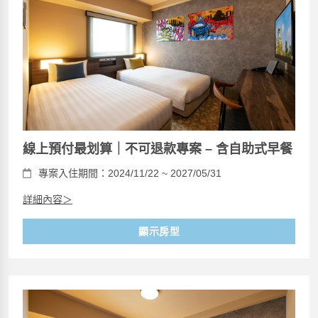
線上預付最划算｜不可退款專案 – 含自助式早餐
專案入住期間：2024/11/22 ~ 2027/05/31
詳細內容＞
顯示房型