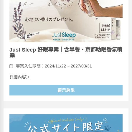
Just Sleep 好眠專案｜含早餐・京都助眠香氛噴
霧
專案入住期間：2024/11/22 ~ 2027/03/31
詳細內容＞
顯示房型