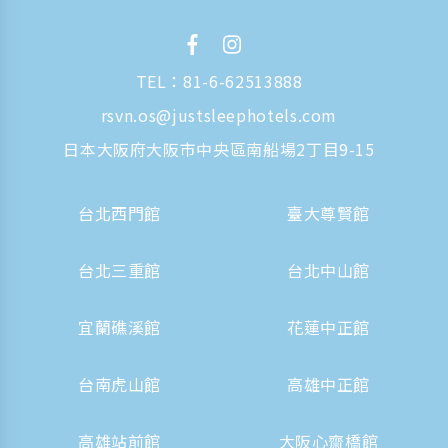
TEL：
81-6-62513888
rsvn.os@justsleephotels.com
日本大阪府大阪市中央區南船場2丁目9-15
台北西門館
臺大尊賢館
台北三重館
台北中山館
宜蘭礁溪館
花蓮中正館
台南虎山館
高雄中正館
高雄站前館
大阪心齋橋館