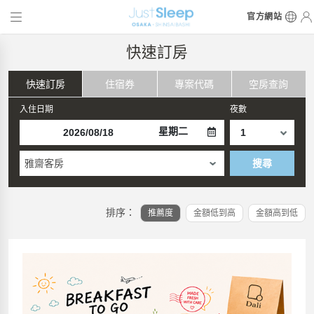
官方網站
快速訂房
快速訂房
住宿券
專案代碼
空房查詢
入住日期
夜數
星期二
雅齋客房
搜尋
排序：
推薦度
金額低到高
金額高到低