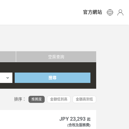
官方網站
空房查詢
搜尋
排序：
推薦度
金額低到高
金額高到低
JPY 23,293
起
(含稅及服務費)