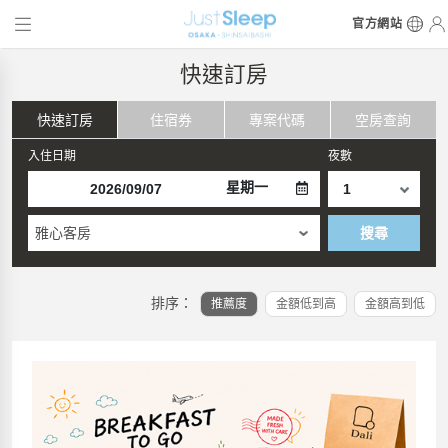
官方網站
快速訂房
快速訂房
住宿券
專案代碼
空房查詢
入住日期
夜數
星期一
雅心客房
搜尋
排序：
推薦度
金額低到高
金額高到低