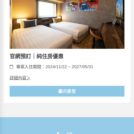
官網預訂｜純住房優惠
專案入住期間：2024/11/22 ~ 2027/05/31
詳細內容＞
顯示房型