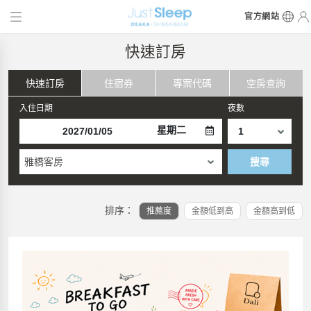
官方網站
快速訂房
快速訂房
住宿券
專案代碼
空房查詢
入住日期
夜數
星期二
雅橋客房
搜尋
排序：
推薦度
金額低到高
金額高到低