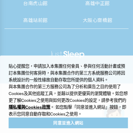
台南虎山館
高雄中正館
高雄站前館
大阪心齋橋館
|
營業人資訊揭露
隱私權聲明與 Cookie 政策
貼心提醒您，申請加入本集團任何會員、參與任何活動計畫或預
© 2014-2026 晶華國際酒店集團
訂本集團任何客房時，與本集團合作的第三方系統服務公司將因
系統設計的一般性緣故自動存取您所提供的個人資料。
與本集團合作的第三方服務公司為了分析和廣告之目的使用了
Cookies及其他追蹤工具，並藉以提供更優質的瀏覽體驗。如您想
更了解Cookies之使用與如何更改Cookies的設定，請參考我們的
隱私權與Cookies政策
您好，歡迎在此提出問題，捷絲旅小管家
。 如您點擊「同意並進入網站」按鈕，即
很樂意為您解答。
表示您同意自動存取和Cookies之使用。
同意並進入網站