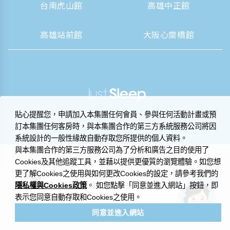
台南虎山館
高雄中正館
高雄站前館
大阪心齋橋館
|
營業人資訊揭露
隱私權聲明與 Cookie 政策
貼心提醒您，申請加入本集團任何會員、參與任何活動計畫或預
© 2014-2026 晶華國際酒店集團
訂本集團任何客房時，與本集團合作的第三方系統服務公司將因
系統設計的一般性緣故自動存取您所提供的個人資料。
與本集團合作的第三方服務公司為了分析和廣告之目的使用了
Cookies及其他追蹤工具，並藉以提供更優質的瀏覽體驗。如您想
更了解Cookies之使用與如何更改Cookies的設定，請參考我們的
隱私權與Cookies政策
您好，歡迎在此提出問題，捷絲旅小管家
。 如您點擊「同意並進入網站」按鈕，即
很樂意為您解答。
表示您同意自動存取和Cookies之使用。
同意並進入網站