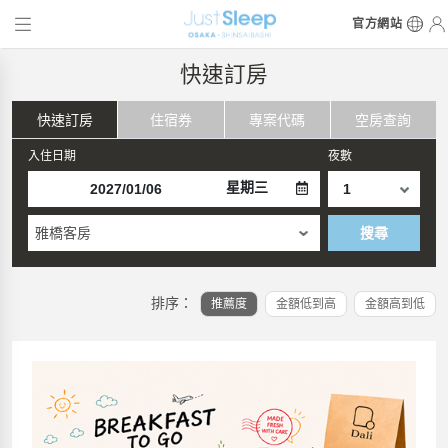
官方網站
快速訂房
快速訂房
住宿券
專案代碼
空房查詢
入住日期
夜數
星期三
雅橋客房
搜尋
排序：
推薦度
金額低到高
金額高到低