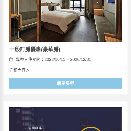
一般訂房優惠(豪華房)
專案入住期間：2022/10/13 ~ 2026/12/31
詳細內容＞
顯示房型