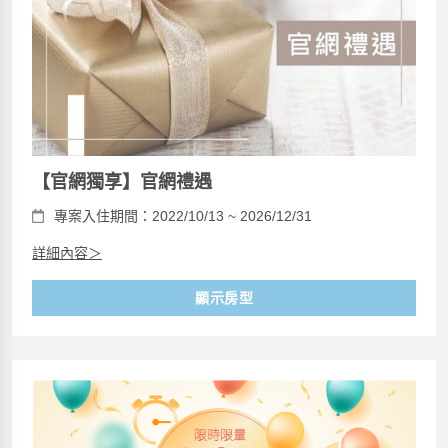
【官網獨享】官網禮遇
專案入住期間：2022/10/13 ~ 2026/12/31
詳細內容＞
顯示房型