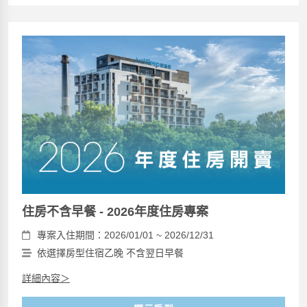
住房不含早餐 - 2026年度住房專案
專案入住期間：2026/01/01 ~ 2026/12/31
依選擇房型住宿乙晚 不含翌日早餐
詳細內容＞