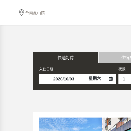
台南虎山館
快速訂房
住宿
入住日期
夜數
星期六