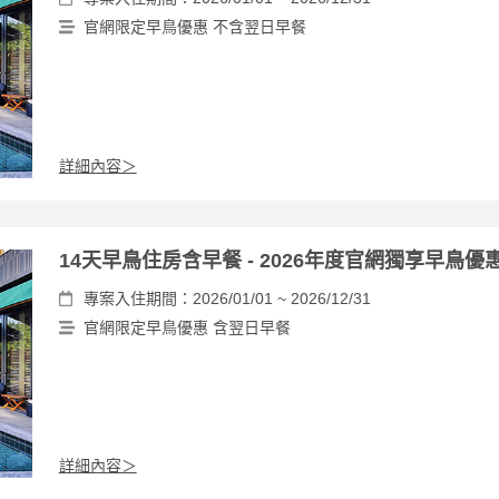
官網限定早鳥優惠 不含翌日早餐
詳細內容＞
14天早鳥住房含早餐 - 2026年度官網獨享早鳥優
專案入住期間：2026/01/01 ~ 2026/12/31
官網限定早鳥優惠 含翌日早餐
詳細內容＞