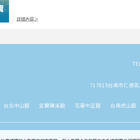
詳細內容＞
TE
717015台南市仁德
台北中山館
宜蘭礁溪館
花蓮中正館
台南虎山館