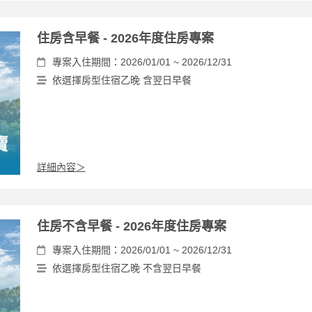
住房含早餐 - 2026年度住房專案
專案入住期間：2026/01/01 ~ 2026/12/31
依選擇房型住宿乙晚 含翌日早餐
詳細內容＞
住房不含早餐 - 2026年度住房專案
專案入住期間：2026/01/01 ~ 2026/12/31
依選擇房型住宿乙晚 不含翌日早餐