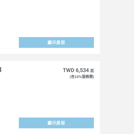
顯示房型
惠
TWD 6,534
起
(含10%服務費)
顯示房型