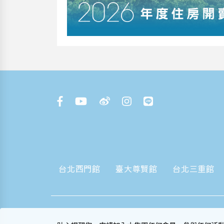
台北西門館
臺大尊賢館
台北三重館