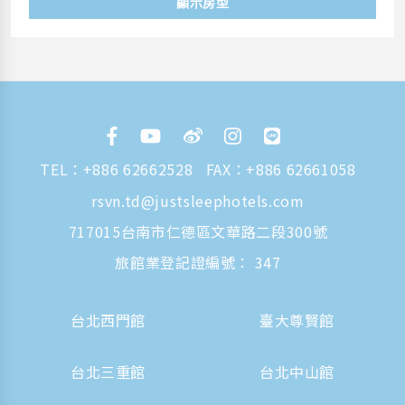
顯示房型
TEL：
+886 62662528
FAX：+886 62661058
rsvn.td@justsleephotels.com
717015台南市仁德區文華路二段300號
旅館業登記證編號： 347
台北西門館
臺大尊賢館
台北三重館
台北中山館