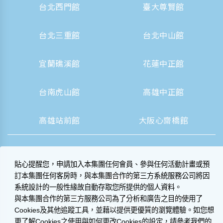
台北西門館
臺大尊賢館
台北三重館
台北中山館
宜蘭礁溪館
花蓮中正館
台南虎山館
高雄中正館
高雄站前館
大阪心齋橋館
貼心提醒您，申請加入本集團任何會員、參與任何活動計畫或預
訂本集團任何客房時，與本集團合作的第三方系統服務公司將因
系統設計的一般性緣故自動存取您所提供的個人資料。
|
營業人資訊揭露
隱私權聲明與 Cookie 政策
與本集團合作的第三方服務公司為了分析和廣告之目的使用了
© 2014-2026 晶華國際酒店集團
Cookies及其他追蹤工具，並藉以提供更優質的瀏覽體驗。如您想
更了解Cookies之使用與如何更改Cookies的設定，請參考我們的