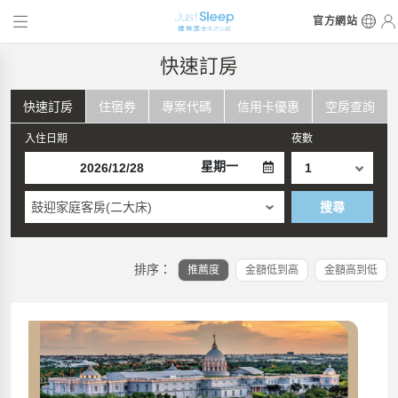
官方網站
快速訂房
快速訂房
住宿券
專案代碼
信用卡優惠
空房查詢
入住日期
夜數
星期一
鼓迎家庭客房(二大床)
搜尋
排序：
推薦度
金額低到高
金額高到低