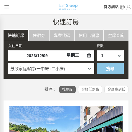
官方網站
快速訂房
快速訂房
住宿券
專案代碼
信用卡優惠
空房查詢
入住日期
夜數
星期三
鼓欣家庭客房(一中床+二小床)
搜尋
排序：
推薦度
金額低到高
金額高到低