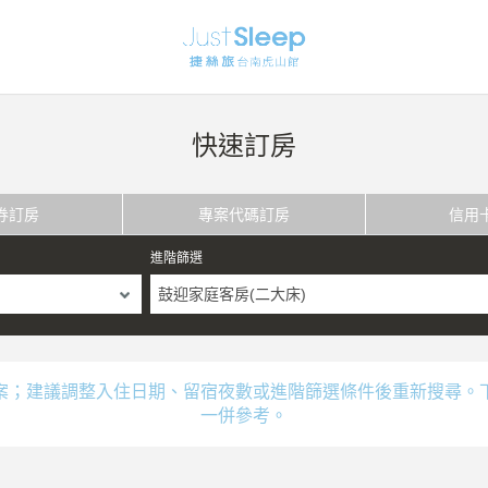
快速訂房
券訂房
專案代碼訂房
信用
進階篩選
鼓迎家庭客房(二大床)
案；建議調整入住日期、留宿夜數或進階篩選條件後重新搜尋。
一併參考。