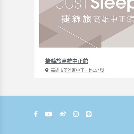
捷絲旅高雄中正館
高雄市苓雅區中正一路134號