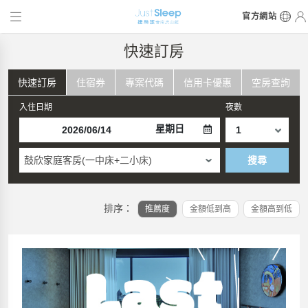
官方網站
快速訂房
快速訂房
住宿券
專案代碼
信用卡優惠
空房查詢
入住日期
夜數
星期日
鼓欣家庭客房(一中床+二小床)
搜尋
排序：
推薦度
金額低到高
金額高到低