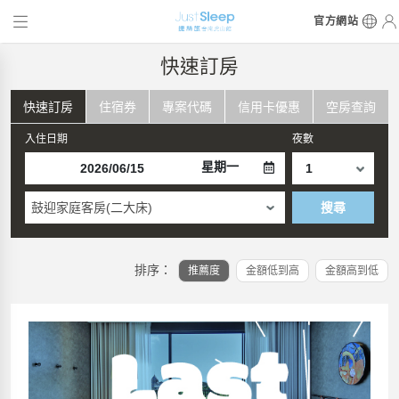
官方網站
快速訂房
快速訂房
住宿券
專案代碼
信用卡優惠
空房查詢
入住日期
夜數
星期一
鼓迎家庭客房(二大床)
搜尋
排序：
推薦度
金額低到高
金額高到低