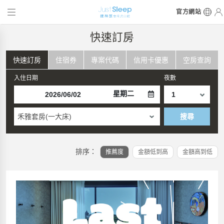
官方網站
快速訂房
快速訂房
住宿券
專案代碼
信用卡優惠
空房查詢
入住日期
夜數
星期二
禾雅套房(一大床)
搜尋
排序：
推薦度
金額低到高
金額高到低