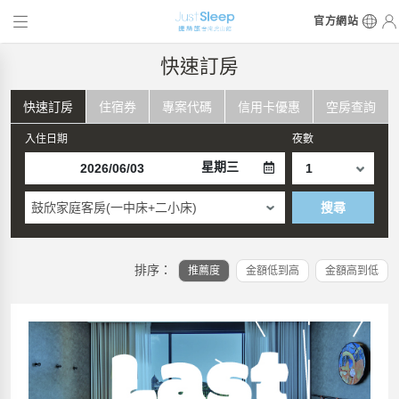
官方網站
快速訂房
快速訂房
住宿券
專案代碼
信用卡優惠
空房查詢
入住日期
夜數
星期三
鼓欣家庭客房(一中床+二小床)
搜尋
排序：
推薦度
金額低到高
金額高到低