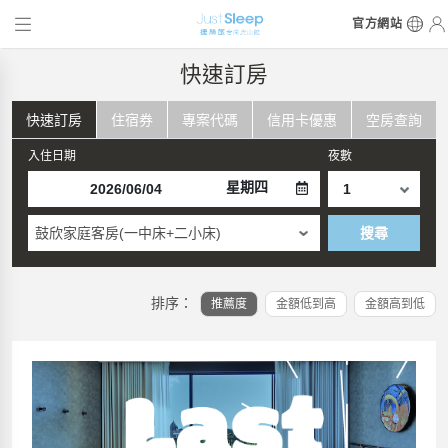
官方網站
快速訂房
快速訂房
住宿券
專案代碼
信用卡優惠
空房查詢
入住日期
夜數
星期四
鼓欣家庭客房(一中床+二小床)
搜尋
排序：
推薦度
金額低到高
金額高到低