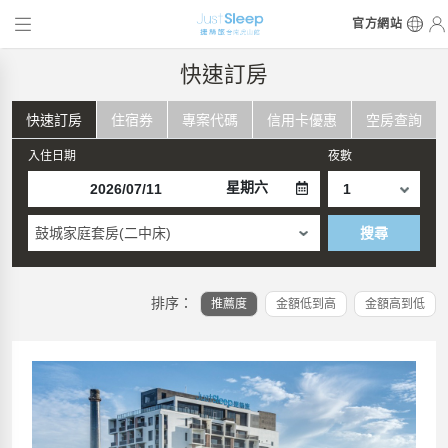
官方網站
快速訂房
快速訂房
住宿券
專案代碼
信用卡優惠
空房查詢
入住日期
夜數
星期六
鼓城家庭套房(二中床)
搜尋
排序：
推薦度
金額低到高
金額高到低