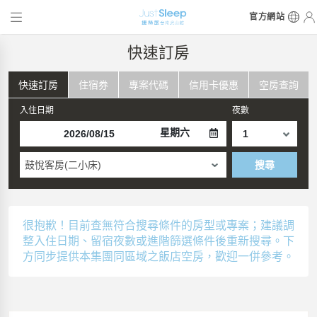
官方網站
快速訂房
快速訂房
住宿券
專案代碼
信用卡優惠
空房查詢
入住日期
夜數
星期六
鼓悅客房(二小床)
搜尋
很抱歉！目前查無符合搜尋條件的房型或專案；建議調
整入住日期、留宿夜數或進階篩選條件後重新搜尋。下
方同步提供本集團同區域之飯店空房，歡迎一併參考。