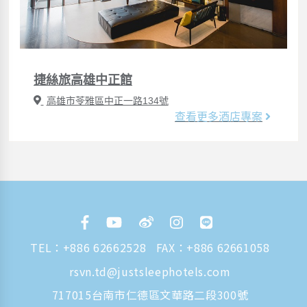
捷絲旅高雄中正館
高雄市苓雅區中正一路134號
查看更多酒店專案
TEL：
+886 62662528
FAX：+886 62661058
rsvn.td@justsleephotels.com
717015台南市仁德區文華路二段300號