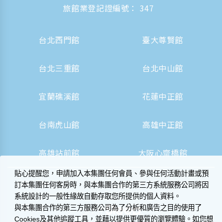
旅館業登記證編號： 347
台北西門館
臺大尊賢館
台北三重館
台北中山館
宜蘭礁溪館
花蓮中正館
台南虎山館
高雄中正館
高雄站前館
大阪心齋橋館
貼心提醒您，申請加入本集團任何會員、參與任何活動計畫或預
訂本集團任何客房時，與本集團合作的第三方系統服務公司將因
系統設計的一般性緣故自動存取您所提供的個人資料。
與本集團合作的第三方服務公司為了分析和廣告之目的使用了
Cookies及其他追蹤工具，並藉以提供更優質的瀏覽體驗。如您想