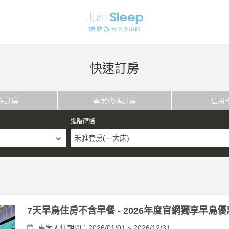
快速訂房
券訂房
專案代碼訂房
信用
進階篩選
禾雅套房(一大床)
7天早鳥住房不含早餐 - 2026年度官網獨享早鳥優
專案入住期間：2026/01/01 ~ 2026/12/31