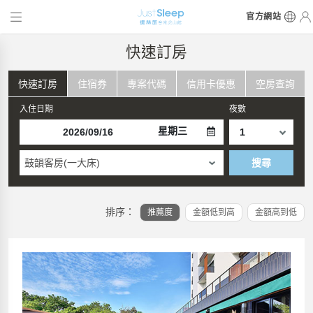
官方網站
快速訂房
快速訂房
住宿券
專案代碼
信用卡優惠
空房查詢
入住日期
夜數
星期三
鼓韻客房(一大床)
搜尋
排序：
推薦度
金額低到高
金額高到低