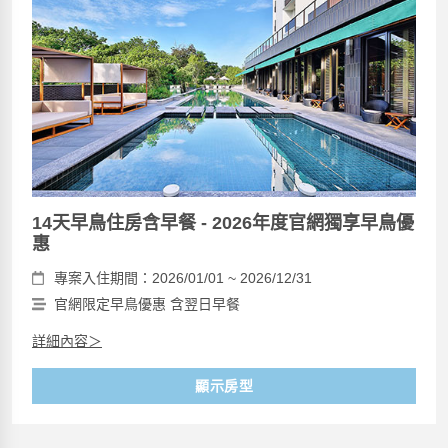
14天早鳥住房含早餐 - 2026年度官網獨享早鳥優
惠
專案入住期間：2026/01/01 ~ 2026/12/31
官網限定早鳥優惠 含翌日早餐
詳細內容＞
顯示房型