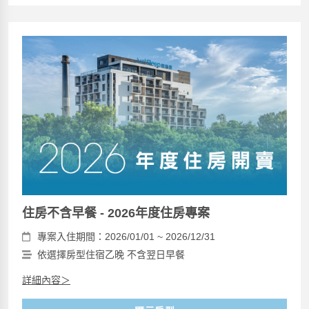
住房不含早餐 - 2026年度住房專案
專案入住期間：2026/01/01 ~ 2026/12/31
依選擇房型住宿乙晚 不含翌日早餐
詳細內容＞