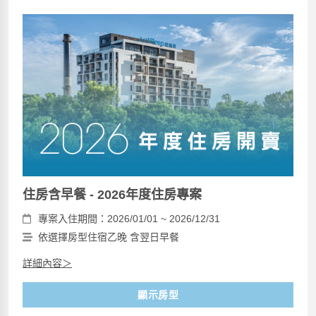
住房含早餐 - 2026年度住房專案
專案入住期間：2026/01/01 ~ 2026/12/31
依選擇房型住宿乙晚 含翌日早餐
詳細內容＞
顯示房型