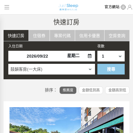
官方網站
快速訂房
快速訂房
住宿券
專案代碼
信用卡優惠
空房查詢
入住日期
夜數
星期二
鼓韻客房(一大床)
搜尋
排序：
推薦度
金額低到高
金額高到低