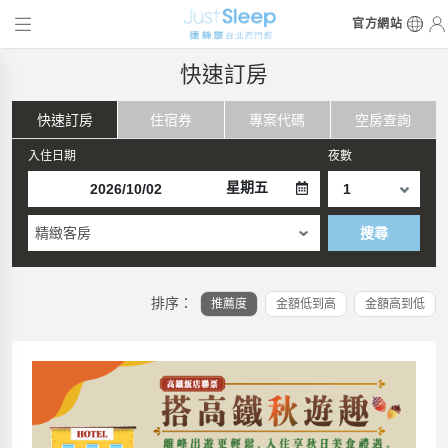
官方網站
快速訂房
快速訂房
住宿券
專案代碼
空房查詢
入住日期
夜數
星期五
精緻客房
搜尋
排序：
推薦度
金額低到高
金額高到低