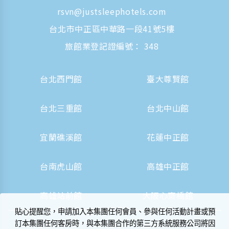
rsvn@justsleephotels.com
台北市中正區中華路一段41號5樓
旅館業登記證編號： 348
台北西門館
臺大尊賢館
台北三重館
台北中山館
宜蘭礁溪館
花蓮中正館
台南虎山館
高雄中正館
高雄站前館
大阪心齋橋館
貼心提醒您，申請加入本集團任何會員、參與任何活動計畫或預
訂本集團任何客房時，與本集團合作的第三方系統服務公司將因