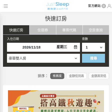
官方網站
快速訂房
快速訂房
住宿券
專案代碼
空房查詢
入住日期
夜數
星期三
豪華雙人房
搜尋
排序：
推薦度
金額低到高
金額高到低