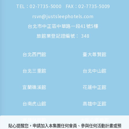
TEL：
02-7735-5000
FAX：02-7735-5009
rsvn@justsleephotels.com
台北市中正區中華路一段41號5樓
旅館業登記證編號： 348
台北西門館
臺大尊賢館
台北三重館
台北中山館
宜蘭礁溪館
花蓮中正館
台南虎山館
高雄中正館
高雄站前館
大阪心齋橋館
貼心提醒您，申請加入本集團任何會員、參與任何活動計畫或預