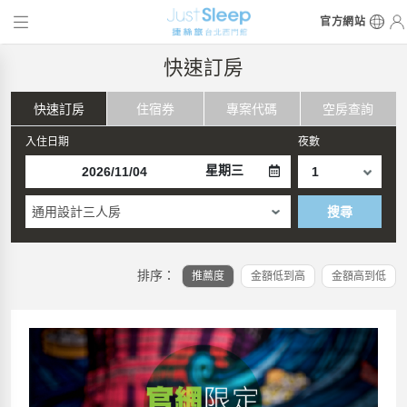
官方網站
快速訂房
快速訂房
住宿券
專案代碼
空房查詢
入住日期
夜數
星期三
通用設計三人房
搜尋
排序：
推薦度
金額低到高
金額高到低