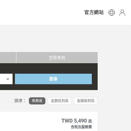
官方網站
空房查詢
搜尋
排序：
推薦度
金額低到高
金額高到低
TWD 5,490
起
含稅及服務費