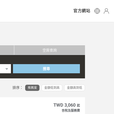
官方網站
空房查詢
搜尋
排序：
推薦度
金額低到高
金額高到低
TWD 3,060
起
含稅及服務費