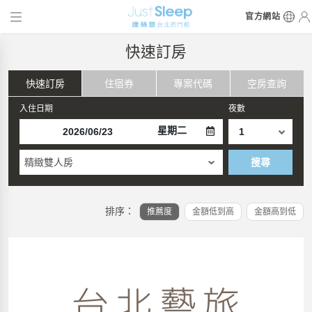
官方網站
快速訂房
快速訂房
住宿券
專案代碼
空房查詢
入住日期
夜數
星期二
精緻雙人房
搜尋
排序：
推薦度
金額低到高
金額高到低