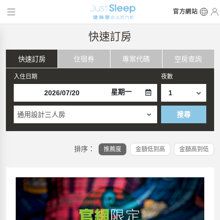
官方網站
快速訂房
快速訂房
住宿券
專案代碼
空房查詢
入住日期
夜數
星期一
通用設計三人房
搜尋
排序：
推薦度
金額低到高
金額高到低