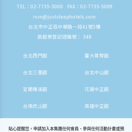
TEL：
02-7735-5000
FAX：02-7735-5009
rsvn@justsleephotels.com
台北市中正區中華路一段41號5樓
旅館業登記證編號： 348
台北西門館
臺大尊賢館
台北三重館
台北中山館
宜蘭礁溪館
花蓮中正館
台南虎山館
高雄中正館
高雄站前館
大阪心齋橋館
貼心提醒您，申請加入本集團任何會員、參與任何活動計畫或預