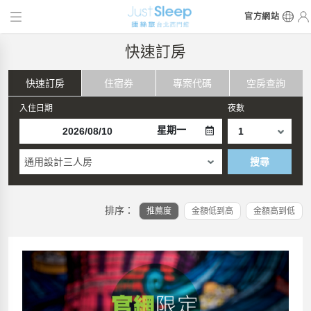
官方網站
快速訂房
快速訂房
住宿券
專案代碼
空房查詢
入住日期
夜數
星期一
通用設計三人房
搜尋
排序：
推薦度
金額低到高
金額高到低