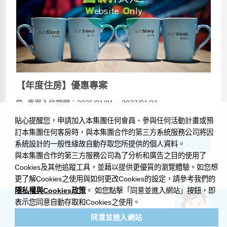
【年度住房】優惠專案
專案入住期間：2025/01/01 ~ 2027/01/31
貼心提醒您，申請加入本集團任何會員、參與任何活動計畫或預
詳細內容＞
訂本集團任何客房時，與本集團合作的第三方系統服務公司將因
系統設計的一般性緣故自動存取您所提供的個人資料。
顯示房型
與本集團合作的第三方服務公司為了分析和廣告之目的使用了
Cookies及其他追蹤工具，並藉以提供更優質的瀏覽體驗。如您想
更了解Cookies之使用與如何更改Cookies的設定，請參考我們的
隱私權與Cookies政策
您好，歡迎在此提出問題，捷絲旅小管家
。 如您點擊「同意並進入網站」按鈕，即
很樂意為您解答。
表示您同意自動存取和Cookies之使用。
同意並進入網站