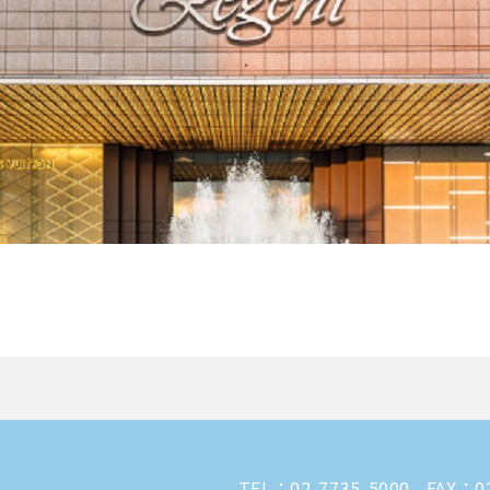
TEL：
02-7735-5000
FAX：02