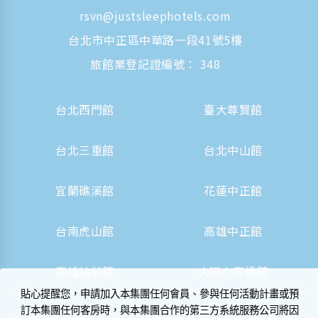
rsvn@justsleephotels.com
台北市中正區中華路一段41號5樓
旅館業登記證編號： 348
台北西門館
臺大尊賢館
台北三重館
台北中山館
宜蘭礁溪館
花蓮中正館
台南虎山館
高雄中正館
高雄站前館
大阪心齋橋館
貼心提醒您，申請加入本集團任何會員、參與任何活動計畫或預
訂本集團任何客房時，與本集團合作的第三方系統服務公司將因