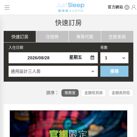
官方網站
快速訂房
快速訂房
住宿券
專案代碼
空房查詢
入住日期
夜數
星期五
通用設計三人房
搜尋
排序：
推薦度
金額低到高
金額高到低