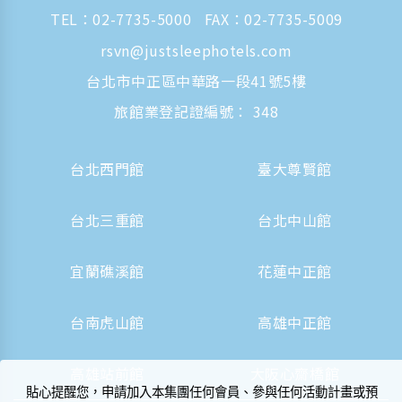
TEL：
02-7735-5000
FAX：02-7735-5009
rsvn@justsleephotels.com
台北市中正區中華路一段41號5樓
旅館業登記證編號： 348
台北西門館
臺大尊賢館
台北三重館
台北中山館
宜蘭礁溪館
花蓮中正館
台南虎山館
高雄中正館
高雄站前館
大阪心齋橋館
貼心提醒您，申請加入本集團任何會員、參與任何活動計畫或預