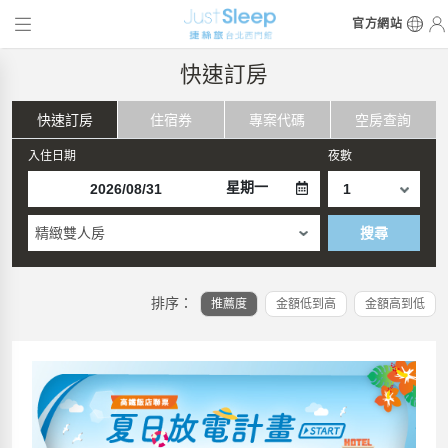
官方網站
快速訂房
快速訂房
住宿券
專案代碼
空房查詢
入住日期
夜數
星期一
精緻雙人房
搜尋
排序：
推薦度
金額低到高
金額高到低