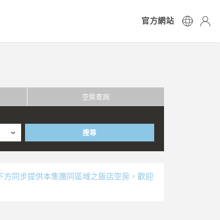
官方網站
空房查詢
搜尋
下方同步提供本集團同區域之飯店空房，歡迎