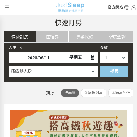
官方網站
快速訂房
快速訂房
住宿券
專案代碼
空房查詢
入住日期
夜數
星期五
精緻雙人房
搜尋
排序：
推薦度
金額低到高
金額高到低