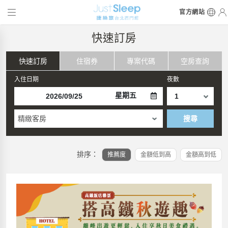
官方網站
快速訂房
快速訂房
住宿券
專案代碼
空房查詢
入住日期
夜數
星期五
精緻客房
搜尋
排序：
推薦度
金額低到高
金額高到低