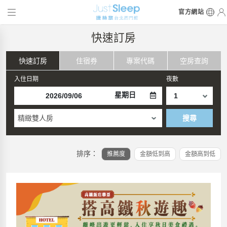
官方網站
快速訂房
快速訂房
住宿券
專案代碼
空房查詢
入住日期
夜數
星期日
精緻雙人房
搜尋
排序：
推薦度
金額低到高
金額高到低