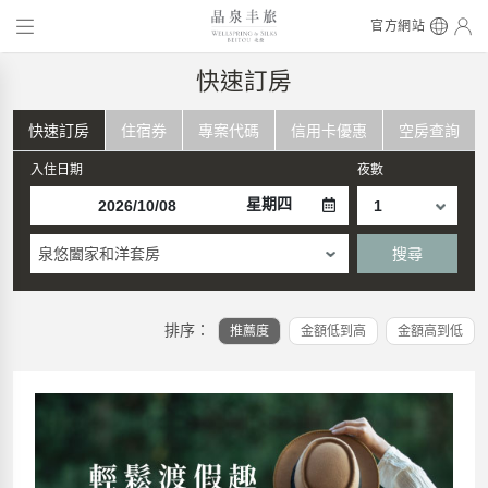
官方網站
快速訂房
快速訂房
住宿券
專案代碼
信用卡優惠
空房查詢
入住日期
夜數
星期四
泉悠闔家和洋套房
搜尋
排序：
推薦度
金額低到高
金額高到低