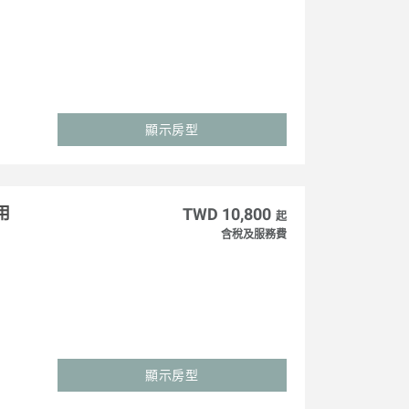
顯示房型
用
TWD 10,800
起
含稅及服務費
顯示房型