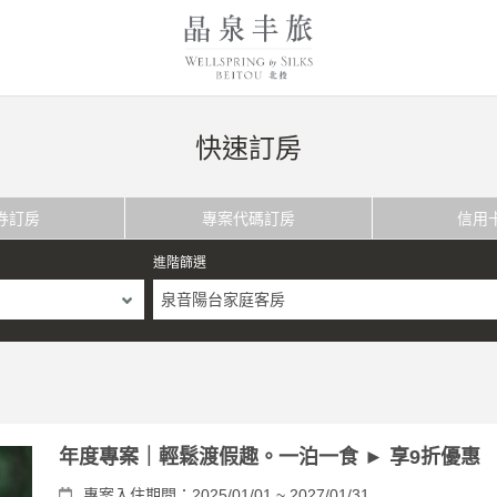
快速訂房
券訂房
專案代碼訂房
信用
進階篩選
泉音陽台家庭客房
年度專案｜輕鬆渡假趣。一泊一食 ► 享9折優惠
專案入住期間：2025/01/01 ~ 2027/01/31