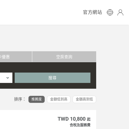
官方網站
卡優惠
空房查詢
搜尋
排序：
推薦度
金額低到高
金額高到低
TWD 10,800
起
含稅及服務費