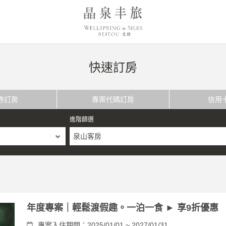
快速訂房
券訂房
專案代碼訂房
信用
進階篩選
泉山客房
年度專案｜輕鬆渡假趣。一泊一食 ► 享9折優惠
專案入住期間：2025/01/01 ~ 2027/01/31