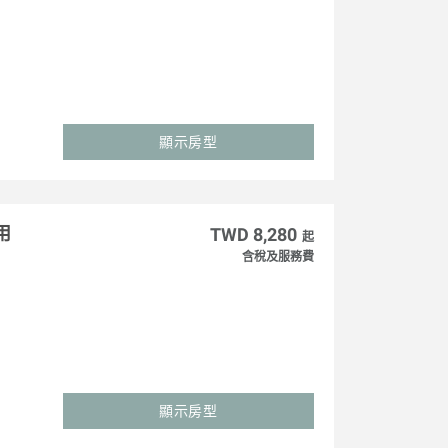
顯示房型
用
TWD 8,280
起
含稅及服務費
顯示房型