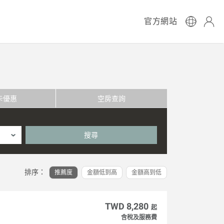
官方網站
卡優惠
空房查詢
搜尋
排序：
推薦度
金額低到高
金額高到低
TWD 8,280
起
含稅及服務費