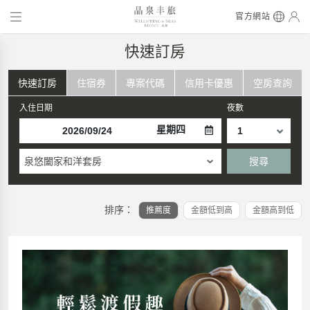
官方網站
快速訂房
快速訂房
住宿券
專案代碼
信用卡優惠
空房查詢
入住日期
夜數
星期四
泉悠闔家和洋套房
搜尋
排序：
推薦度
金額低到高
金額高到低