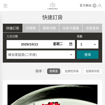
官方網站
快速訂房
快速訂房
住宿券
專案代碼
信用卡優惠
空房查詢
入住日期
夜數
星期二
峽谷家庭房(二中床)
搜尋
排序：
推薦度
金額低到高
金額高到低