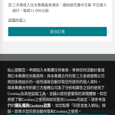
三天兩夜入住太魯閣晶英酒店、捷絲旅花蓮中正館 平日兩人
成行，每房11,000元起
詳細內容＞
前往訂房
TEL：
03-869-1155
FAX：03-869-1160
貼心提醒您，申請加入本集團任何會員、參與任何活動計畫或
預訂本集團任何客房時，與本集團合作的第三方系統服務公司
rsvn@silksplace-taroko.com.tw
將因系統設計的一般性緣故自動存取您所提供的個人資料。
花蓮縣秀林鄉天祥路18號
旅館業登記證編號： 1551
與本集團合作的第三方服務公司為了分析和廣告之目的使用了
Cookies及其他追蹤工具，並藉以提供更優質的瀏覽體驗。如您
想更了解Cookies之使用與如何更改Cookies的設定，請參考我
們的
隱私權與Cookies政策
。 如您點擊「同意並進入網站」按
鈕，即表示您同意自動存取和Cookies之使用。
|