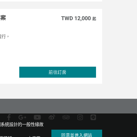
專案
TWD 12,000
起
成行，
前往訂房
因系統設計的一般性緣故
同意並進入網站