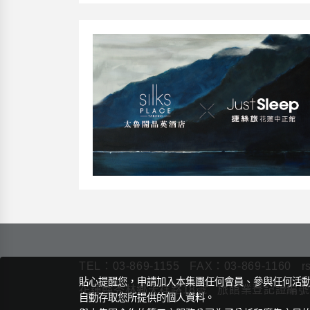
TEL：
03-869-1155
FAX：03-869-1160
r
貼心提醒您，申請加入本集團任何會員、參與任何活
花蓮縣秀林鄉天祥路18號
旅館業登記證編號：
自動存取您所提供的個人資料。