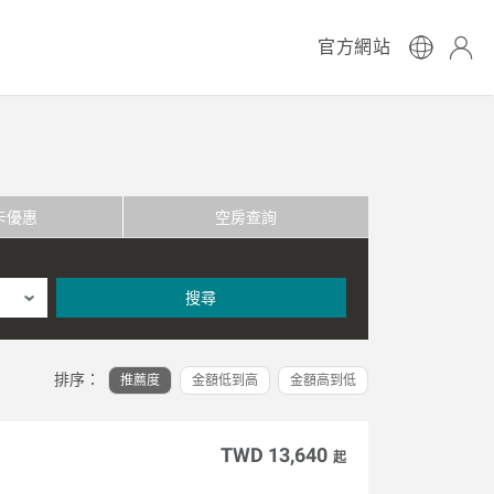
官方網站
卡優惠
空房查詢
搜尋
排序：
推薦度
金額低到高
金額高到低
TWD 13,640
起